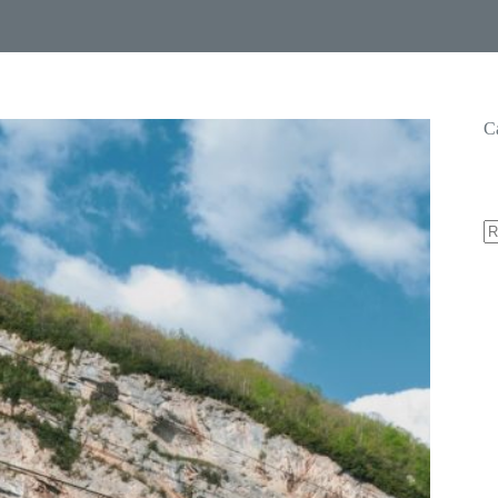
C
A
ré