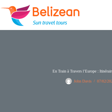
Passer
au
contenu
En Train à Travers l’Europe : Itinérair
John Davis
07/02/20