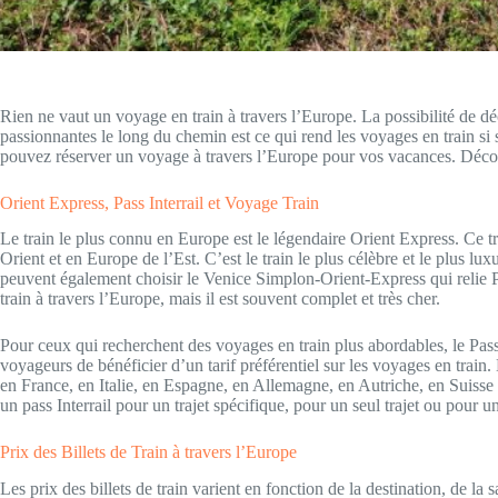
Rien ne vaut un voyage en train à travers l’Europe. La possibilité de dé
passionnantes le long du chemin est ce qui rend les voyages en train si sp
pouvez réserver un voyage à travers l’Europe pour vos vacances. Découv
Orient Express, Pass Interrail et Voyage Train
Le train le plus connu en Europe est le légendaire Orient Express. Ce tr
Orient et en Europe de l’Est. C’est le train le plus célèbre et le plus l
peuvent également choisir le Venice Simplon-Orient-Express qui relie Par
train à travers l’Europe, mais il est souvent complet et très cher.
Pour ceux qui recherchent des voyages en train plus abordables, le Pass
voyageurs de bénéficier d’un tarif préférentiel sur les voyages en train. L
en France, en Italie, en Espagne, en Allemagne, en Autriche, en Suisse 
un pass Interrail pour un trajet spécifique, pour un seul trajet ou pour u
Prix des Billets de Train à travers l’Europe
Les prix des billets de train varient en fonction de la destination, de la s