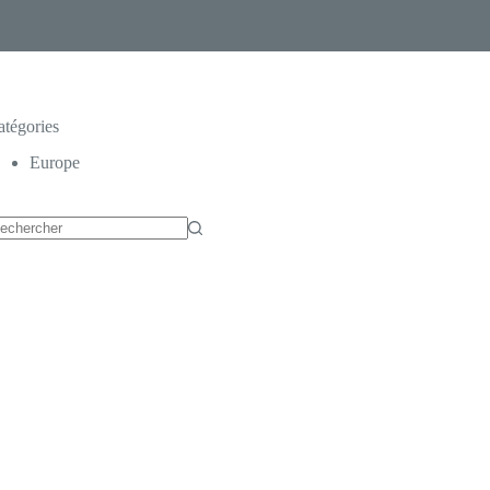
atégories
Europe
ucun
sultat